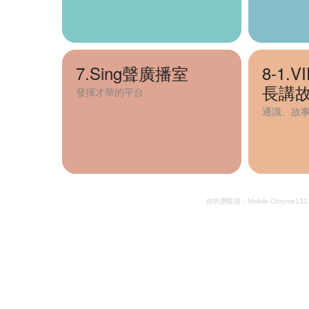
4.精靈點唱機
5.故事Station
7.Sing聲廣播室
8-1.
6.智慧小叻叻
長講
發揮才華的平台
7.Sing聲廣播室
通識、故
8-1.VIP廣場‧黃燕霞校長講故
事
8-2.蟲蟲講場
你的瀏覧器：Mobile Chrome131.