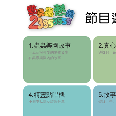
1.蟲蟲樂園故事
2.真心
一班活潑可愛的動物發生
遇疑難，
在蟲蟲樂園內的故事
4.精靈點唱機
5.故事S
1.蟲蟲樂園故事
小朋友點唱及詩歌分享
聖經、中
2.真心Telephone
3.DJ大本營